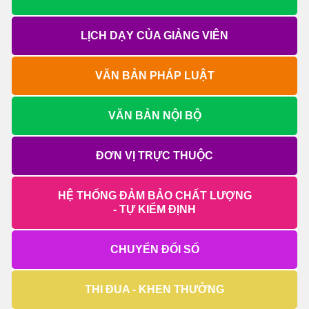
LỊCH DẠY CỦA GIẢNG VIÊN
VĂN BẢN PHÁP LUẬT
VĂN BẢN NỘI BỘ
ĐƠN VỊ TRỰC THUỘC
HỆ THỐNG ĐẢM BẢO CHẤT LƯỢNG
- TỰ KIỂM ĐỊNH
CHUYỂN ĐỔI SỐ
THI ĐUA - KHEN THƯỞNG