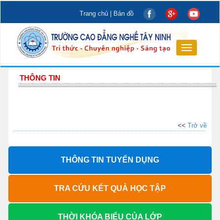
Trang chủ
|
Bản đồ
Toggle
navigation
THÔNG TIN
<<
Trở về
THÔNG TIN TUYỂN DỤNG
TRA CỨU KẾT QUẢ HỌC TẬP
THỜI KHÓA BIỂU CỦA LỚP