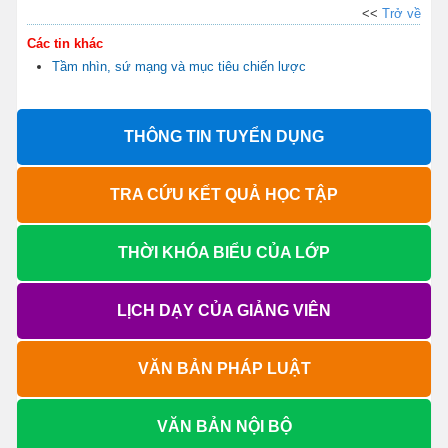
<<
Trở về
Các tin khác
Tầm nhìn, sứ mạng và mục tiêu chiến lược
THÔNG TIN TUYỂN DỤNG
TRA CỨU KẾT QUẢ HỌC TẬP
THỜI KHÓA BIỂU CỦA LỚP
LỊCH DẠY CỦA GIẢNG VIÊN
VĂN BẢN PHÁP LUẬT
VĂN BẢN NỘI BỘ