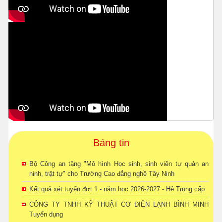
Bảng tin
Bộ Công an tặng "Mô hình Học sinh, sinh viên tự quản an
ninh, trật tự" cho Trường Cao đẳng nghề Tây Ninh
Kết quả xét tuyển đợt 1 - năm học 2026-2027 - Hệ Trung cấp
CÔNG TY TNHH KỸ THUẬT CƠ ĐIỆN LẠNH BÌNH MINH
Tuyển dụng