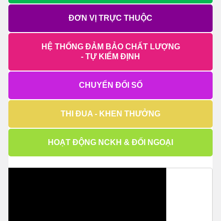
ĐƠN VỊ TRỰC THUỘC
HỆ THỐNG ĐẢM BẢO CHẤT LƯỢNG
- TỰ KIỂM ĐỊNH
CHUYỂN ĐỔI SỐ
THI ĐUA - KHEN THƯỞNG
HOẠT ĐỘNG NCKH & ĐỐI NGOẠI