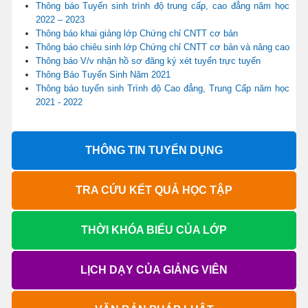
Thông báo Tuyển sinh trình độ trung cấp, cao đẳng năm học
2022 – 2023
Thông báo khai giảng lớp Chứng chỉ CNTT cơ bản
Thông báo chiêu sinh lớp Chứng chỉ CNTT cơ bản và nâng cao
Thông báo V/v nhận hồ sơ đăng ký xét tuyển trực tuyến
Thông Báo Tuyển Sinh Năm 2021
Thông báo tuyển sinh Trình độ Cao đẳng, Trung Cấp năm học
2021 - 2022
THÔNG TIN TUYỂN DỤNG
TRA CỨU KẾT QUẢ HỌC TẬP
THỜI KHÓA BIỂU CỦA LỚP
LỊCH DẠY CỦA GIẢNG VIÊN