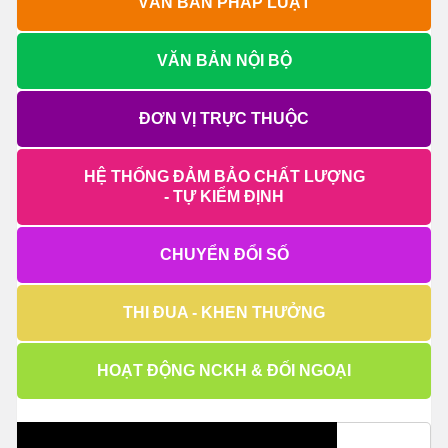
VĂN BẢN PHÁP LUẬT
VĂN BẢN NỘI BỘ
ĐƠN VỊ TRỰC THUỘC
HỆ THỐNG ĐẢM BẢO CHẤT LƯỢNG
- TỰ KIỂM ĐỊNH
CHUYỂN ĐỔI SỐ
THI ĐUA - KHEN THƯỞNG
HOẠT ĐỘNG NCKH & ĐỐI NGOẠI