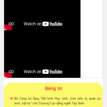
Bảng tin
Bộ Công an tặng "Mô hình Học sinh, sinh viên tự quản an
ninh, trật tự" cho Trường Cao đẳng nghề Tây Ninh