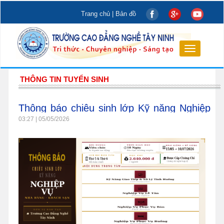
Trang chủ
|
Bản đồ
Toggle
navigation
THÔNG TIN TUYỂN SINH
Thông báo chiêu sinh lớp Kỹ năng Nghiệp
vụ Nhà hàng - Khách sạn
03:27 | 05/05/2026