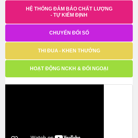
HỆ THỐNG ĐẢM BẢO CHẤT LƯỢNG
- TỰ KIỂM ĐỊNH
CHUYỂN ĐỔI SỐ
THI ĐUA - KHEN THƯỞNG
HOẠT ĐỘNG NCKH & ĐỐI NGOẠI