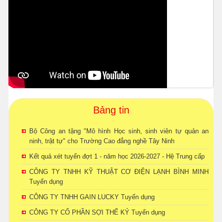
Bảng tin
Bộ Công an tặng "Mô hình Học sinh, sinh viên tự quản an
ninh, trật tự" cho Trường Cao đẳng nghề Tây Ninh
Kết quả xét tuyển đợt 1 - năm học 2026-2027 - Hệ Trung cấp
CÔNG TY TNHH KỸ THUẬT CƠ ĐIỆN LẠNH BÌNH MINH
Tuyển dụng
CÔNG TY TNHH GAIN LUCKY Tuyển dụng
CÔNG TY CỔ PHẦN SỢI THẾ KỶ Tuyển dụng