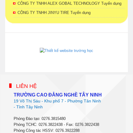
CÔNG TY TNHH ALEX GOBAL TECHNOLOGY Tuyển dụng
CÔNG TY TNHH JINYU TIRE Tuyển dụng
phanmemdaotao.com
thienhaso.com
LIÊN HỆ
TRƯỜNG CAO ĐẲNG NGHỀ TÂY NINH
19 Võ Thị Sáu - Khu phố 7 - Phường Tân Ninh
- Tỉnh Tây Ninh
Phòng Đào tạo: 0276.3815480
Phòng TCHC: 0276.3822438 - Fax: 0276.3822438
Phòng Công tác HSSV: 0276.3922288