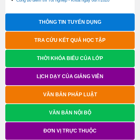
Công bố điểm thi Tốt nghiệp - Khóa ngày 06/7/2020
THÔNG TIN TUYỂN DỤNG
TRA CỨU KẾT QUẢ HỌC TẬP
THỜI KHÓA BIỂU CỦA LỚP
LỊCH DẠY CỦA GIẢNG VIÊN
VĂN BẢN PHÁP LUẬT
VĂN BẢN NỘI BỘ
ĐƠN VỊ TRỰC THUỘC