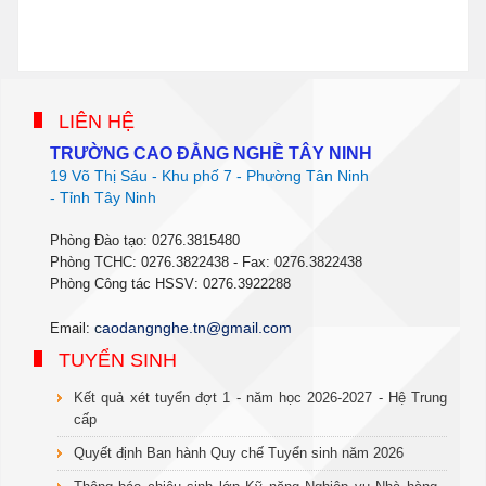
phanmemdaotao.com
thienhaso.com
LIÊN HỆ
TRƯỜNG CAO ĐẲNG NGHỀ TÂY NINH
19 Võ Thị Sáu - Khu phố 7 - Phường Tân Ninh
- Tỉnh Tây Ninh
Phòng Đào tạo: 0276.3815480
Phòng TCHC: 0276.3822438 - Fax: 0276.3822438
Phòng Công tác HSSV: 0276.3922288
c
aodangnghe.tn@gmail.com
Email:
TUYỂN SINH
Kết quả xét tuyển đợt 1 - năm học 2026-2027 - Hệ Trung
cấp
Quyết định Ban hành Quy chế Tuyển sinh năm 2026