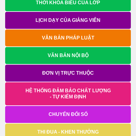
THỜI KHÓA BIỂU CỦA LỚP
LỊCH DẠY CỦA GIẢNG VIÊN
VĂN BẢN PHÁP LUẬT
VĂN BẢN NỘI BỘ
ĐƠN VỊ TRỰC THUỘC
HỆ THỐNG ĐẢM BẢO CHẤT LƯỢNG
- TỰ KIỂM ĐỊNH
CHUYỂN ĐỔI SỐ
THI ĐUA - KHEN THƯỞNG