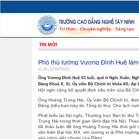
TIN MỚI
Phó thủ tướng Vương Đình Huệ làm 
11:25 | 07/02/2020
Ông Vương Đình Huệ 63 tuổi, quê ở Nghi Xuân, Nghi
Đảng Khoá X, XI, Ủy viên Bộ Chính trị khóa XII; đại 
Hội nghị công bố quyết định nêu trên của Bộ Chín
Ông Hoàng Trung Hải, Ủy viên Bộ Chính trị, đượ
Đảng (tiểu ban này do Tổng bí thư, Chủ tịch n
Phát biểu tại hội nghị, Thường trực Ban bí th
Trung Hải trong thời gian lãnh đạo Hà Nội. Theo
đã thảo luận để ông Hoàng Trung Hải thôi giữ 
văn kiện Đại hội XIII, với cương vị là Phó trư
vào công việc chung của Đảng.