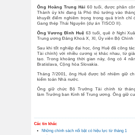
Ông Hoàng Trung Hải
60 tuổi,
được phân côn
Thành ủy khi đang là Phó thủ tướng vào thán
khuyết điểm nghiêm trọng trong quá trình chỉ 
Gang thép Thái Nguyên (dự án TISCO II).
Ông Vương Đình Huệ
63 tuổi, quê ở Nghi Xuâ
Trung ương Đảng Khoá X, XI, Ủy viên Bộ Chính trị
Sau khi tốt nghiệp đại học, ông Huệ đã công tá
Tài chính) với nhiều cương vị khác nhau, từ gi
tạo. Trong khoảng thời gian này, ông có 4 nă
Bratislava, Cộng hòa Slovakia.
Tháng 7/2001, ông Huệ được bổ nhiệm giữ ch
kiểm toán Nhà nước.
Ông giữ chức Bộ Trưởng Tài chính từ thán
làm Trưởng ban Kinh tế Trung ương. Ông giữ cư
Các tin khác
Những chính sách nổi bật có hiệu lực từ tháng 1