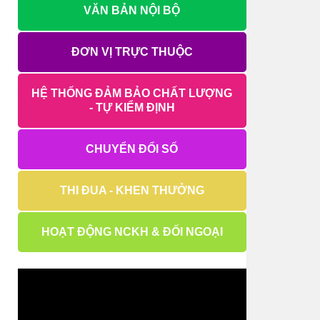
VĂN BẢN NỘI BỘ
ĐƠN VỊ TRỰC THUỘC
HỆ THỐNG ĐẢM BẢO CHẤT LƯỢNG
- TỰ KIỂM ĐỊNH
CHUYỂN ĐỔI SỐ
THI ĐUA - KHEN THƯỞNG
HOẠT ĐỘNG NCKH & ĐỐI NGOẠI