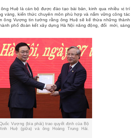
ông Huệ là cán bộ được đào tạo bài bản, kinh qua nhiều vị trí
vững vàng, kiến thức chuyên môn phù hợp và nắm vững công tác
ân ông Vượng tin tưởng rằng ông Huệ sẽ kế thừa những thành
 thành phố đoàn kết xây dựng Hà Nội năng động, đổi mới, sáng
Quốc Vượng (bìa phải) trao quyết định của Bộ
ình Huệ (giữa) và ông Hoàng Trung Hải.