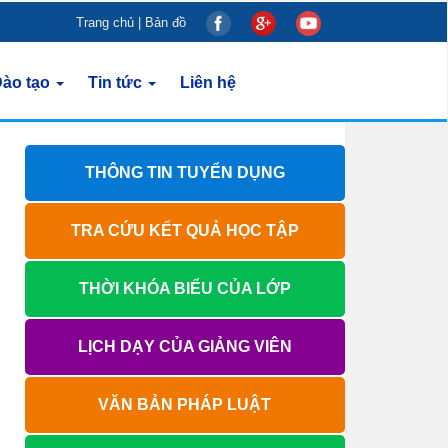
Trang chủ
|
Bản đồ
ào tạo
Tin tức
Liên hệ
THÔNG TIN TUYỂN DỤNG
TRA CỨU KẾT QUẢ HỌC TẬP
THỜI KHÓA BIỂU CỦA LỚP
LỊCH DẠY CỦA GIẢNG VIÊN
VĂN BẢN PHÁP LUẬT