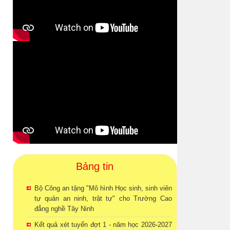
Bảng tin
Bộ Công an tặng "Mô hình Học sinh, sinh viên
tự quản an ninh, trật tự" cho Trường Cao
đẳng nghề Tây Ninh
Kết quả xét tuyển đợt 1 - năm học 2026-2027