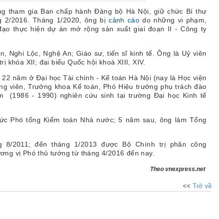
g tham gia Ban chấp hành Đảng bộ Hà Nội, giữ chức Bí thư
g 2/2016. Tháng 1/2020, ông bị
cảnh cáo
do những vi phạm,
đạo thực hiện dự án mở rộng sản xuất giai đoạn II - Công ty
n, Nghi Lộc, Nghệ An; Giáo sư, tiến sĩ kinh tế. Ông là Uỷ viên
 khóa XII; đại biểu Quốc hội khoá XIII, XIV.
c 22 năm ở Đại học Tài chính - Kế toán Hà Nội (nay là Học viện
ảng viên, Trưởng khoa Kế toán, Phó Hiệu trưởng phụ trách đào
m (1986 - 1990) nghiên cứu sinh tại trường Đại học Kinh tế
ức Phó tổng Kiểm toán Nhà nước; 5 năm sau, ông làm Tổng
g 8/2011; đến tháng 1/2013 được Bộ Chính trị phân công
ơng vị Phó thủ tướng từ tháng 4/2016 đến nay.
Theo vnexpress.net
<<
Trở về