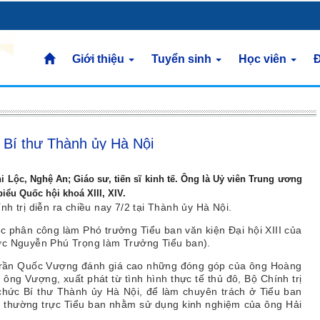
Giới thiệu
Tuyển sinh
Học viên
Đ
Bí thư Thành ủy Hà Nội
 Lộc, Nghệ An; Giáo sư, tiến sĩ kinh tế. Ông là Uỷ viên Trung ương
biểu Quốc hội khoá XIII, XIV.
h trị diễn ra chiều nay 7/2 tại Thành ủy Hà Nội.
c phân công làm Phó trưởng Tiểu ban văn kiện Đại hội XIII của
ước Nguyễn Phú Trọng làm Trưởng Tiểu ban).
ư Trần Quốc Vượng đánh giá cao những đóng góp của ông Hoàng
 ông Vượng, xuất phát từ tình hình thực tế thủ đô, Bộ Chính trị
chức Bí thư Thành ủy Hà Nội, để làm chuyên trách ở Tiểu ban
ởng thường trực Tiểu ban nhằm sử dụng kinh nghiệm của ông Hải