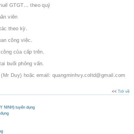
 thuế GTGT… theo quý
hân viên
tá
c theo kỳ.
uan công việc.
 công của cấp trên.
 tại buổi phỏng vấn.
456 (Mr Duy) hoặc email: quangminhvy.coltd@gmail.com
<<
Trở về
Y NINH) tuyển dụng
 dụng
ng