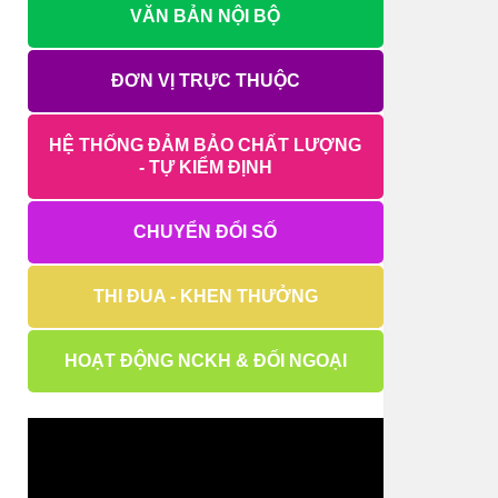
VĂN BẢN NỘI BỘ
ĐƠN VỊ TRỰC THUỘC
HỆ THỐNG ĐẢM BẢO CHẤT LƯỢNG
- TỰ KIỂM ĐỊNH
CHUYỂN ĐỔI SỐ
THI ĐUA - KHEN THƯỞNG
HOẠT ĐỘNG NCKH & ĐỐI NGOẠI