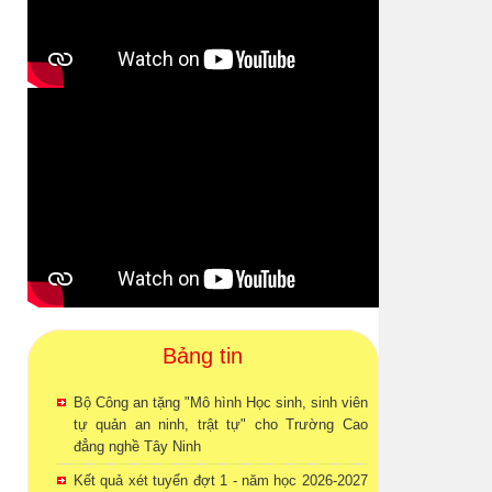
Bảng tin
Bộ Công an tặng "Mô hình Học sinh, sinh viên
tự quản an ninh, trật tự" cho Trường Cao
đẳng nghề Tây Ninh
Kết quả xét tuyển đợt 1 - năm học 2026-2027