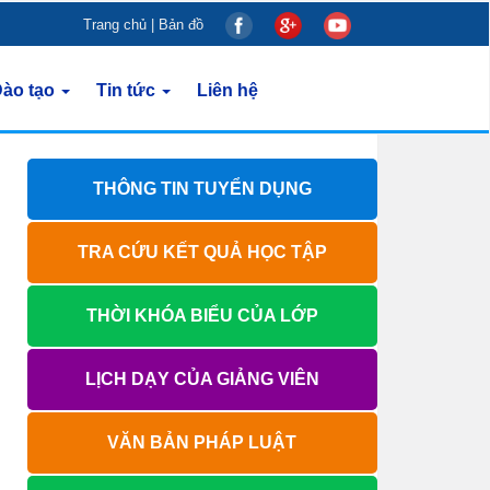
Trang chủ
|
Bản đồ
ào tạo
Tin tức
Liên hệ
THÔNG TIN TUYỂN DỤNG
TRA CỨU KẾT QUẢ HỌC TẬP
THỜI KHÓA BIỂU CỦA LỚP
LỊCH DẠY CỦA GIẢNG VIÊN
VĂN BẢN PHÁP LUẬT