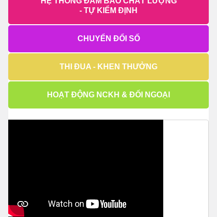
HỆ THỐNG ĐẢM BẢO CHẤT LƯỢNG
- TỰ KIỂM ĐỊNH
CHUYỂN ĐỔI SỐ
THI ĐUA - KHEN THƯỞNG
HOẠT ĐỘNG NCKH & ĐỐI NGOẠI