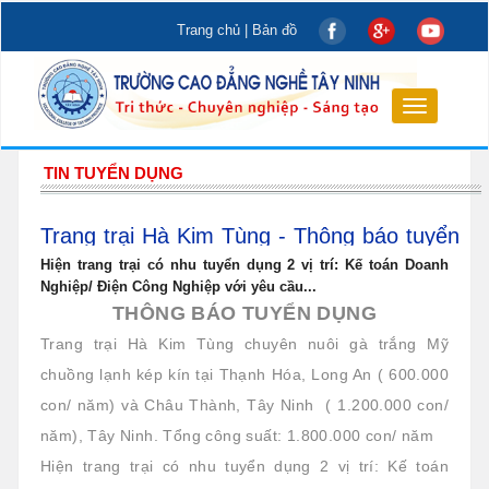
Trang chủ
|
Bản đồ
Toggle
navigation
TIN TUYỂN DỤNG
Trang trại Hà Kim Tùng - Thông báo tuyển
dụng
Hiện trang trại có nhu tuyển dụng 2 vị trí: Kế toán Doanh
Nghiệp/ Điện Công Nghiệp với yêu cầu...
THÔNG BÁO TUYỂN DỤNG
Trang trại Hà Kim Tùng chuyên nuôi gà trắng Mỹ
chuồng lạnh kép kín tại Thạnh Hóa, Long An ( 600.000
con/ năm) và Châu Thành, Tây Ninh ( 1.200.000 con/
năm), Tây Ninh. Tổng công suất: 1.800.000 con/ năm
Hiện trang trại có nhu tuyển dụng 2 vị trí: Kế toán