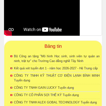
Bảng tin
Bộ Công an tặng "Mô hình Học sinh, sinh viên tự quản an
ninh, trật tự" cho Trường Cao đẳng nghề Tây Ninh
Kết quả xét tuyển đợt 1 - năm học 2026-2027 - Hệ Trung cấp
CÔNG TY TNHH KỸ THUẬT CƠ ĐIỆN LẠNH BÌNH MINH
Tuyển dụng
CÔNG TY TNHH GAIN LUCKY Tuyển dụng
CÔNG TY CỔ PHẦN SỢI THẾ KỶ Tuyển dụng
CÔNG TY TNHH ALEX GOBAL TECHNOLOGY Tuyển dụng