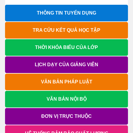
THÔNG TIN TUYỂN DỤNG
TRA CỨU KẾT QUẢ HỌC TẬP
THỜI KHÓA BIỂU CỦA LỚP
LỊCH DẠY CỦA GIẢNG VIÊN
VĂN BẢN PHÁP LUẬT
VĂN BẢN NỘI BỘ
ĐƠN VỊ TRỰC THUỘC