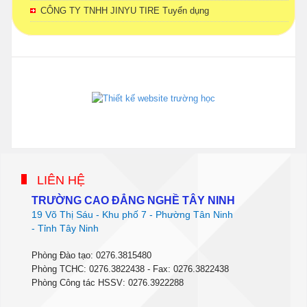
CÔNG TY TNHH JINYU TIRE Tuyển dụng
phanmemdaotao.com
thienhaso.com
LIÊN HỆ
TRƯỜNG CAO ĐẲNG NGHỀ TÂY NINH
19 Võ Thị Sáu - Khu phố 7 - Phường Tân Ninh
- Tỉnh Tây Ninh
Phòng Đào tạo: 0276.3815480
Phòng TCHC: 0276.3822438 - Fax: 0276.3822438
Phòng Công tác HSSV: 0276.3922288