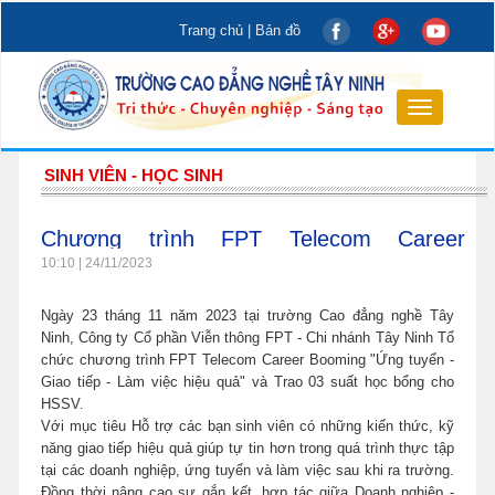
Trang chủ
|
Bản đồ
Toggle
navigation
SINH VIÊN - HỌC SINH
Chương trình FPT Telecom Career
Booming "Ứng tuyển - Giao tiếp - Làm việc
10:10 | 24/11/2023
hiệu quả" và Trao học bổng cho HSSV
Ngày 23 tháng 11 năm 2023 tại trường Cao đẳng nghề Tây
Ninh, Công ty Cổ phần Viễn thông FPT - Chi nhánh Tây Ninh Tổ
chức chương trình FPT Telecom Career Booming "Ứng tuyển -
Giao tiếp - Làm việc hiệu quả" và Trao 03 suất học bổng cho
HSSV.
Với mục tiêu Hỗ trợ các bạn sinh viên có những kiến thức, kỹ
năng giao tiếp hiệu quả giúp tự tin hơn trong quá trình thực tập
tại các doanh nghiệp, ứng tuyển và làm việc sau khi ra trường.
Đồng thời nâng cao sự gắn kết, hợp tác giữa Doanh nghiệp -