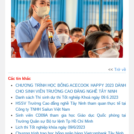
<<
Trở về
Các tin khác
CHƯƠNG TRÌNH HỌC BỔNG ACECOOK HAPPY 2023 DÀNH
CHO SINH VIÊN TRƯỜNG CAO ĐẲNG NGHỀ TÂY NINH
Danh sách Thí sinh dự thi Tốt nghiệp Khoá ngày 09.6.2023
HSSV Trường Cao đẳng nghề Tây Ninh tham quan thực tế tại
Công ty TNHH Sailun Việt Nam
Sinh viên CD09A tham gia học Giáo dục Quốc phòng tại
Trường Quân sự Bộ tư lệnh Tp Hồ Chí Minh
Lịch thi Tốt nghiệp khóa ngày 09/6/2023
Chương trình trao học bổng ngân hàng Vietcombank Tây Ninh