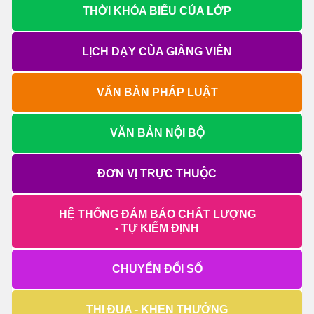
THỜI KHÓA BIỂU CỦA LỚP
LỊCH DẠY CỦA GIẢNG VIÊN
VĂN BẢN PHÁP LUẬT
VĂN BẢN NỘI BỘ
ĐƠN VỊ TRỰC THUỘC
HỆ THỐNG ĐẢM BẢO CHẤT LƯỢNG
- TỰ KIỂM ĐỊNH
CHUYỂN ĐỔI SỐ
THI ĐUA - KHEN THƯỞNG