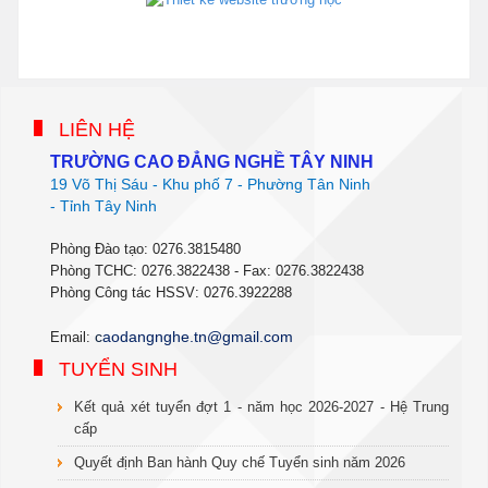
phanmemdaotao.com
thienhaso.com
LIÊN HỆ
TRƯỜNG CAO ĐẲNG NGHỀ TÂY NINH
19 Võ Thị Sáu - Khu phố 7 - Phường Tân Ninh
- Tỉnh Tây Ninh
Phòng Đào tạo: 0276.3815480
Phòng TCHC: 0276.3822438 - Fax: 0276.3822438
Phòng Công tác HSSV: 0276.3922288
c
aodangnghe.tn@gmail.com
Email:
TUYỂN SINH
Kết quả xét tuyển đợt 1 - năm học 2026-2027 - Hệ Trung
cấp
Quyết định Ban hành Quy chế Tuyển sinh năm 2026