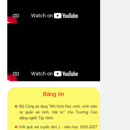
Bảng tin
Bộ Công an tặng "Mô hình Học sinh, sinh viên
tự quản an ninh, trật tự" cho Trường Cao
đẳng nghề Tây Ninh
Kết quả xét tuyển đợt 1 - năm học 2026-2027