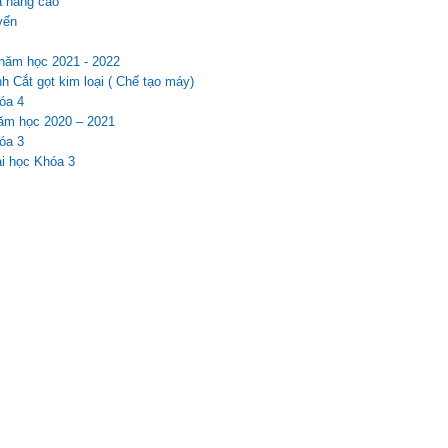
à nâng cao
yến
 năm học 2021 - 2022
 Cắt gọt kim loại ( Chế tạo máy)
óa 4
năm học 2020 – 2021
óa 3
ại học Khóa 3