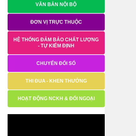
VĂN BẢN NỘI BỘ
ĐƠN VỊ TRỰC THUỘC
HỆ THỐNG ĐẢM BẢO CHẤT LƯỢNG
- TỰ KIỂM ĐỊNH
CHUYỂN ĐỔI SỐ
THI ĐUA - KHEN THƯỞNG
HOẠT ĐỘNG NCKH & ĐỐI NGOẠI