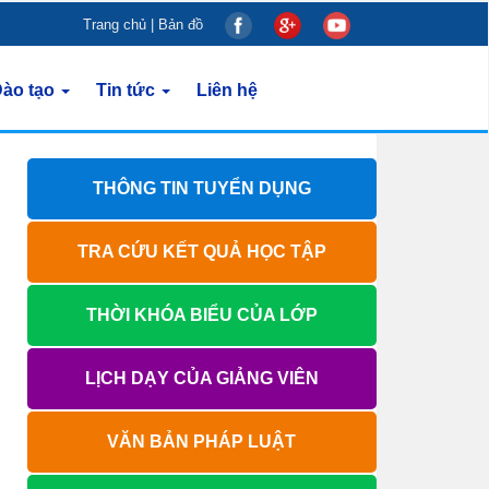
Trang chủ
|
Bản đồ
ào tạo
Tin tức
Liên hệ
THÔNG TIN TUYỂN DỤNG
TRA CỨU KẾT QUẢ HỌC TẬP
THỜI KHÓA BIỂU CỦA LỚP
LỊCH DẠY CỦA GIẢNG VIÊN
VĂN BẢN PHÁP LUẬT