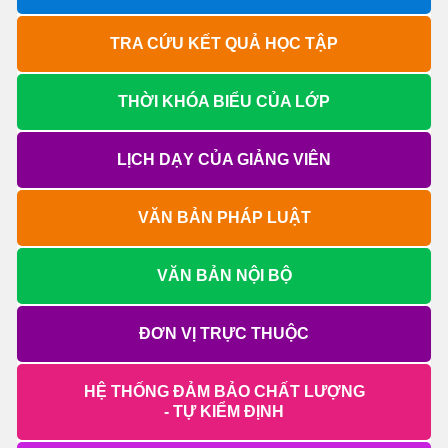
TRA CỨU KẾT QUẢ HỌC TẬP
THỜI KHÓA BIỂU CỦA LỚP
LỊCH DẠY CỦA GIẢNG VIÊN
VĂN BẢN PHÁP LUẬT
VĂN BẢN NỘI BỘ
ĐƠN VỊ TRỰC THUỘC
HỆ THỐNG ĐẢM BẢO CHẤT LƯỢNG
- TỰ KIỂM ĐỊNH