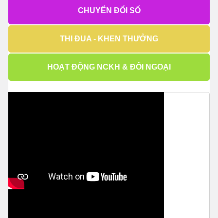
CHUYỂN ĐỔI SỐ
THI ĐUA - KHEN THƯỞNG
HOẠT ĐỘNG NCKH & ĐỐI NGOẠI