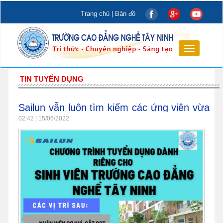
Trang chủ
|
Bản đồ
Toggle
navigation
TIN TUYỂN DỤNG
Sailun vẫn luôn tìm kiếm các ứng viên vừa
mới ra trường chưa có kinh nghiệm
02:42 | 15/06/2022