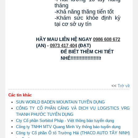
-Khám sức khỏe định kỳ 
HÃY MAU LIÊN HỆ NGAY 
0986 608 672
(AN) - 
0973 417 404
 (ĐẠT) 
ĐỂ BIẾT THÊM CHI TIẾT 
!
NHÉ!!!!!!!!!!!!!!!!!!!
<<
Trở về
Các tin khác
SUN WORLD BADEN MOUNTAIN TUYỂN DỤNG
CÔNG TY CỔ PHẦN CẢNG VÀ DỊCH VỤ LOGISTICS VRG
THANH PHƯỚC TUYỂN DỤNG
Cty Cổ phần Sorbitol Pháp - Việt thông báo tuyển dụng
Công ty TNHH MTV Quang Minh Vy thông báo tuyển dụng
Công ty Cổ phần Ô tô Trường Hải (THACO AUTO TÂY NINH)