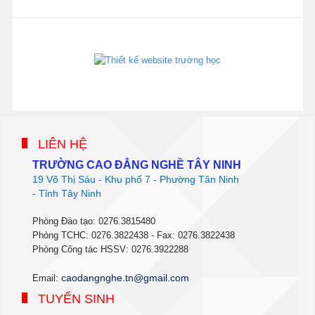
phanmemdaotao.com
thienhaso.com
LIÊN HỆ
TRƯỜNG CAO ĐẲNG NGHỀ TÂY NINH
19 Võ Thị Sáu - Khu phố 7 - Phường Tân Ninh
- Tỉnh Tây Ninh
Phòng Đào tạo: 0276.3815480
Phòng TCHC: 0276.3822438 - Fax: 0276.3822438
Phòng Công tác HSSV: 0276.3922288
c
aodangnghe.tn@gmail.com
Email:
TUYỂN SINH