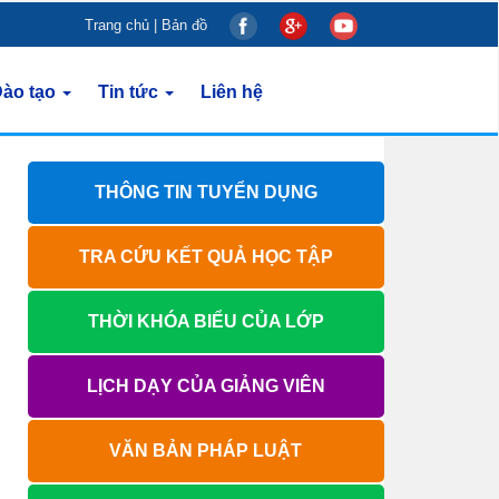
Trang chủ
|
Bản đồ
ào tạo
Tin tức
Liên hệ
THÔNG TIN TUYỂN DỤNG
TRA CỨU KẾT QUẢ HỌC TẬP
THỜI KHÓA BIỂU CỦA LỚP
LỊCH DẠY CỦA GIẢNG VIÊN
VĂN BẢN PHÁP LUẬT