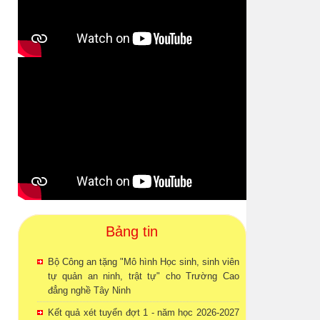
Bảng tin
Bộ Công an tặng "Mô hình Học sinh, sinh viên
tự quản an ninh, trật tự" cho Trường Cao
đẳng nghề Tây Ninh
Kết quả xét tuyển đợt 1 - năm học 2026-2027