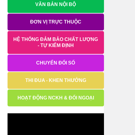
VĂN BẢN NỘI BỘ
ĐƠN VỊ TRỰC THUỘC
HỆ THỐNG ĐẢM BẢO CHẤT LƯỢNG
- TỰ KIỂM ĐỊNH
CHUYỂN ĐỔI SỐ
THI ĐUA - KHEN THƯỞNG
HOẠT ĐỘNG NCKH & ĐỐI NGOẠI