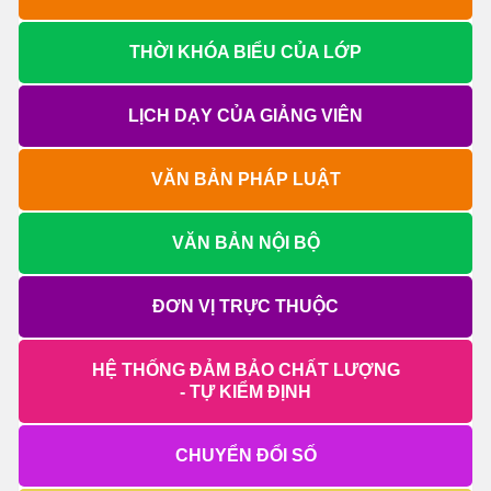
THỜI KHÓA BIỂU CỦA LỚP
LỊCH DẠY CỦA GIẢNG VIÊN
VĂN BẢN PHÁP LUẬT
VĂN BẢN NỘI BỘ
ĐƠN VỊ TRỰC THUỘC
HỆ THỐNG ĐẢM BẢO CHẤT LƯỢNG
- TỰ KIỂM ĐỊNH
CHUYỂN ĐỔI SỐ