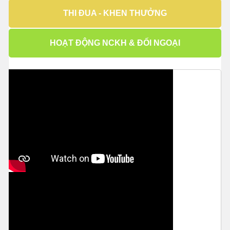
THI ĐUA - KHEN THƯỞNG
HOẠT ĐỘNG NCKH & ĐỐI NGOẠI