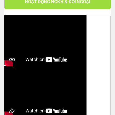
HOẠT ĐỘNG NCKH & ĐỐI NGOẠI