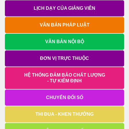
LỊCH DẠY CỦA GIẢNG VIÊN
VĂN BẢN PHÁP LUẬT
VĂN BẢN NỘI BỘ
ĐƠN VỊ TRỰC THUỘC
HỆ THỐNG ĐẢM BẢO CHẤT LƯỢNG
- TỰ KIỂM ĐỊNH
CHUYỂN ĐỔI SỐ
THI ĐUA - KHEN THƯỞNG