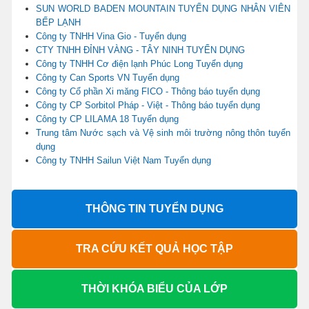
SUN WORLD BADEN MOUNTAIN TUYỂN DỤNG NHÂN VIÊN
BẾP LẠNH
Công ty TNHH Vina Gio - Tuyển dụng
CTY TNHH ĐỈNH VÀNG - TÂY NINH TUYỂN DỤNG
Công ty TNHH Cơ điện lạnh Phúc Long Tuyển dụng
Công ty Can Sports VN Tuyển dụng
Công ty Cổ phần Xi măng FICO - Thông báo tuyển dụng
Công ty CP Sorbitol Pháp - Việt - Thông báo tuyển dụng
Công ty CP LILAMA 18 Tuyển dụng
Trung tâm Nước sạch và Vệ sinh môi trường nông thôn tuyển
dụng
Công ty TNHH Sailun Việt Nam Tuyển dụng
THÔNG TIN TUYỂN DỤNG
TRA CỨU KẾT QUẢ HỌC TẬP
THỜI KHÓA BIỂU CỦA LỚP