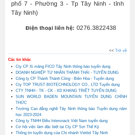
phố 7 - Phường 3 - Tp Tây Ninh - tỉnh
Tây Ninh)
0276.3822438
Điện thoại liên hệ:
<<
Trở về
Các tin khác
Cty CP Xi măng FICO Tây Ninh thông báo tuyển dụng
DOANH NGHIỆP TƯ NHÂN THÀNH THÁI - TUYỂN DỤNG
Công ty CP Thành Thành Công - Biên Hòa - Tuyển dụng
Cty TOP TRUST BIOTECHNOLOGY CO., LTD Tuyển dụng
CTY TNHH - TK - CK - XD KHANG TRIẾT TUYỂN DỤNG
SUN WORLD BADEN MOUNTAIN TUYỂN DỤNG CHÍNH
THỨC
Trường Cao đẳng nghề Tây Ninh thông báo Tuyển dụng năm
học 2023-2024
Công ty TNHH Điều Intersnack Việt Nam tuyển dụng
Cơ hội việc làm đặc biệt tại Cty CP Sợi Thế Kỷ
Thông tin tuyển dụng của Chi nhánh Viettel Tây Ninh