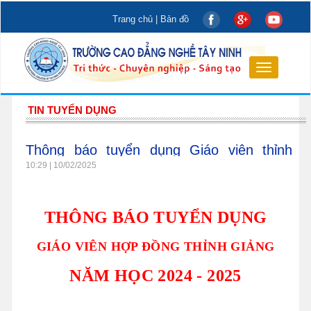
Trang chủ
|
Bản đồ
Toggle
navigation
TIN TUYỂN DỤNG
Thông báo tuyển dụng Giáo viên thỉnh
giảng ngành Cơ khí
10:29 | 10/02/2025
THÔNG BÁO TUYỂN DỤNG
GIÁO VIÊN HỢP ĐỒNG THỈNH GIẢNG
NĂM HỌC 2024 - 2025