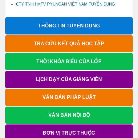
CTY TNHH MTV PYUNGAN VIỆT NAM TUYỂN DỤNG
THÔNG TIN TUYỂN DỤNG
TRA CỨU KẾT QUẢ HỌC TẬP
THỜI KHÓA BIỂU CỦA LỚP
LỊCH DẠY CỦA GIẢNG VIÊN
VĂN BẢN PHÁP LUẬT
VĂN BẢN NỘI BỘ
ĐƠN VỊ TRỰC THUỘC