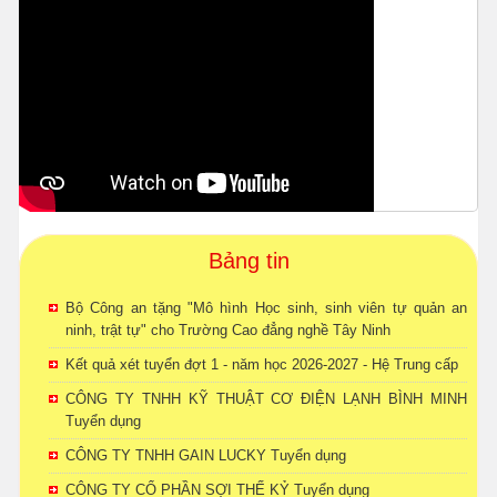
Bảng tin
Bộ Công an tặng "Mô hình Học sinh, sinh viên tự quản an
ninh, trật tự" cho Trường Cao đẳng nghề Tây Ninh
Kết quả xét tuyển đợt 1 - năm học 2026-2027 - Hệ Trung cấp
CÔNG TY TNHH KỸ THUẬT CƠ ĐIỆN LẠNH BÌNH MINH
Tuyển dụng
CÔNG TY TNHH GAIN LUCKY Tuyển dụng
CÔNG TY CỔ PHẦN SỢI THẾ KỶ Tuyển dụng