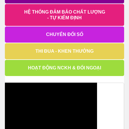
HỆ THỐNG ĐẢM BẢO CHẤT LƯỢNG
- TỰ KIỂM ĐỊNH
CHUYỂN ĐỔI SỐ
THI ĐUA - KHEN THƯỞNG
HOẠT ĐỘNG NCKH & ĐỐI NGOẠI