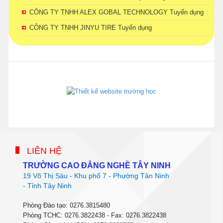
CÔNG TY TNHH ALEX GOBAL TECHNOLOGY Tuyển dụng
CÔNG TY TNHH JINYU TIRE Tuyển dụng
phanmemdaotao.com
thienhaso.com
LIÊN HỆ
TRƯỜNG CAO ĐẲNG NGHỀ TÂY NINH
19 Võ Thị Sáu - Khu phố 7 - Phường Tân Ninh
- Tỉnh Tây Ninh
Phòng Đào tạo: 0276.3815480
Phòng TCHC: 0276.3822438 - Fax: 0276.3822438