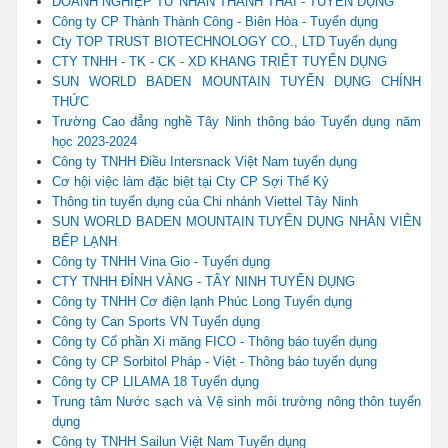
DOANH NGHIỆP TƯ NHÂN THÀNH THÁI - TUYỂN DỤNG
Công ty CP Thành Thành Công - Biên Hòa - Tuyển dụng
Cty TOP TRUST BIOTECHNOLOGY CO., LTD Tuyển dụng
CTY TNHH - TK - CK - XD KHANG TRIẾT TUYỂN DỤNG
SUN WORLD BADEN MOUNTAIN TUYỂN DỤNG CHÍNH
THỨC
Trường Cao đẳng nghề Tây Ninh thông báo Tuyển dụng năm
học 2023-2024
Công ty TNHH Điều Intersnack Việt Nam tuyển dụng
Cơ hội việc làm đặc biệt tại Cty CP Sợi Thế Kỷ
Thông tin tuyển dụng của Chi nhánh Viettel Tây Ninh
SUN WORLD BADEN MOUNTAIN TUYỂN DỤNG NHÂN VIÊN
BẾP LẠNH
Công ty TNHH Vina Gio - Tuyển dụng
CTY TNHH ĐỈNH VÀNG - TÂY NINH TUYỂN DỤNG
Công ty TNHH Cơ điện lạnh Phúc Long Tuyển dụng
Công ty Can Sports VN Tuyển dụng
Công ty Cổ phần Xi măng FICO - Thông báo tuyển dụng
Công ty CP Sorbitol Pháp - Việt - Thông báo tuyển dụng
Công ty CP LILAMA 18 Tuyển dụng
Trung tâm Nước sạch và Vệ sinh môi trường nông thôn tuyển
dụng
Công ty TNHH Sailun Việt Nam Tuyển dụng