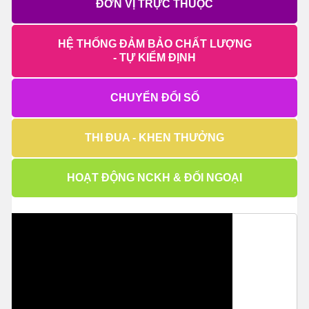
ĐƠN VỊ TRỰC THUỘC
HỆ THỐNG ĐẢM BẢO CHẤT LƯỢNG
- TỰ KIỂM ĐỊNH
CHUYỂN ĐỔI SỐ
THI ĐUA - KHEN THƯỞNG
HOẠT ĐỘNG NCKH & ĐỐI NGOẠI