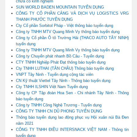
chưa có kinh nghiệm
SUN WORLD BADEN MOUNTAIN TUYỂN DỤNG
CÔNG TY CỔ PHẦN CẢNG VÀ DỊCH VỤ LOGISTICS VRG
THANH PHƯỚC TUYỂN DỤNG
Cty Cổ phần Sorbitol Pháp - Việt thông báo tuyển dụng
Công ty TNHH MTV Quang Minh Vy thông báo tuyển dụng
Công ty Cổ phần Ô tô Trường Hải (THACO AUTO TÂY NINH)
tuyển dụng
Công ty TNHH MTV Quang Minh Vy thông báo tuyển dụng
Công ty Chuyển phát nhanh Bồ Câu - Tuyển dụng
CTY TNHH Nghiệp Phát Đạt thông báo tuyển dụng
Cty TNHH LUTHAI (TÂN CHÂU) Thông báo tuyển dụng
VNPT Tây Ninh - Tuyển dụng cộng tác viên
CN Kỹ thuật Viettel Tây Ninh - Thông báo tuyển dụng
Cty TNHH ILSHIN Việt Nam Tuyển dụng
Công ty CP Tập đoàn Hoa Sen - Chi nhánh Tây Ninh - Thông
báo tuyển dụng
Công ty TNHH Công Nghệ Trương - Tuyển dụng
CÔNG TY TNHH CN DŨ PHONG TUYỂN DỤNG
Thông báo tuyển dụng lao động phục vụ Hội xuân núi Bà Đen
năm 2021
CÔNG TY TNHH ĐIỀU INTERSNACK VIỆT NAM - Thông tin
tuyển dụng