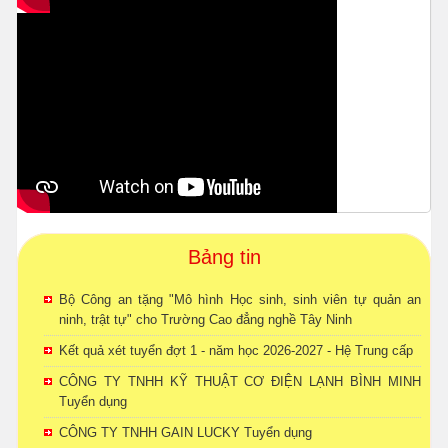
Bảng tin
Bộ Công an tặng "Mô hình Học sinh, sinh viên tự quản an
ninh, trật tự" cho Trường Cao đẳng nghề Tây Ninh
Kết quả xét tuyển đợt 1 - năm học 2026-2027 - Hệ Trung cấp
CÔNG TY TNHH KỸ THUẬT CƠ ĐIỆN LẠNH BÌNH MINH
Tuyển dụng
CÔNG TY TNHH GAIN LUCKY Tuyển dụng