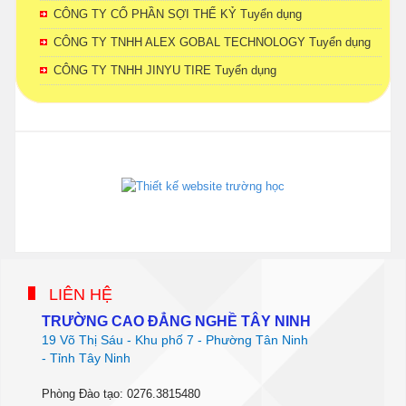
CÔNG TY CỔ PHẦN SỢI THẾ KỶ Tuyển dụng
CÔNG TY TNHH ALEX GOBAL TECHNOLOGY Tuyển dụng
CÔNG TY TNHH JINYU TIRE Tuyển dụng
phanmemdaotao.com
thienhaso.com
LIÊN HỆ
TRƯỜNG CAO ĐẲNG NGHỀ TÂY NINH
19 Võ Thị Sáu - Khu phố 7 - Phường Tân Ninh
- Tỉnh Tây Ninh
Phòng Đào tạo: 0276.3815480