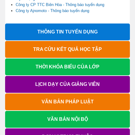
Công ty CP TTC Biên Hòa - Thông báo tuyển dụng
Công ty Ajnomoto - Thông báo tuyển dụng
THÔNG TIN TUYỂN DỤNG
TRA CỨU KẾT QUẢ HỌC TẬP
THỜI KHÓA BIỂU CỦA LỚP
LỊCH DẠY CỦA GIẢNG VIÊN
VĂN BẢN PHÁP LUẬT
VĂN BẢN NỘI BỘ