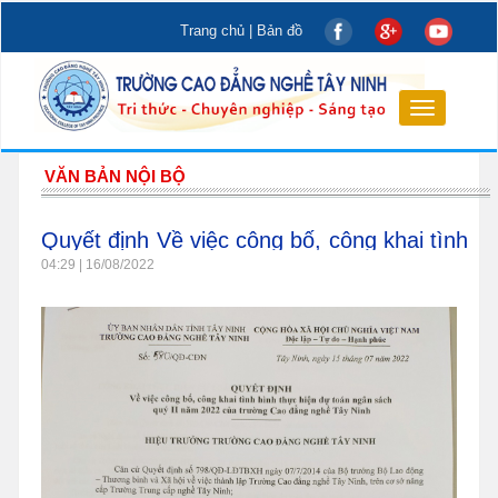
Trang chủ
|
Bản đồ
Toggle
navigation
VĂN BẢN NỘI BỘ
Quyết định Về việc công bố, công khai tình
hình thực hiện dự toán ngân sách quý II
04:29 | 16/08/2022
năm 2022 của Trường Cao đẳng nghề Tây
Ninh