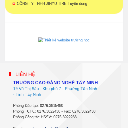
CÔNG TY TNHH JINYU TIRE Tuyển dụng
phanmemdaotao.com
thienhaso.com
LIÊN HỆ
TRƯỜNG CAO ĐẲNG NGHỀ TÂY NINH
19 Võ Thị Sáu - Khu phố 7 - Phường Tân Ninh
- Tỉnh Tây Ninh
Phòng Đào tạo: 0276.3815480
Phòng TCHC: 0276.3822438 - Fax: 0276.3822438
Phòng Công tác HSSV: 0276.3922288