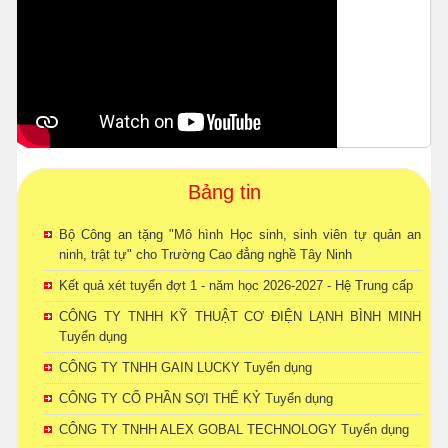
Bảng tin
Bộ Công an tặng "Mô hình Học sinh, sinh viên tự quản an
ninh, trật tự" cho Trường Cao đẳng nghề Tây Ninh
Kết quả xét tuyển đợt 1 - năm học 2026-2027 - Hệ Trung cấp
CÔNG TY TNHH KỸ THUẬT CƠ ĐIỆN LẠNH BÌNH MINH
Tuyển dụng
CÔNG TY TNHH GAIN LUCKY Tuyển dụng
CÔNG TY CỔ PHẦN SỢI THẾ KỶ Tuyển dụng
CÔNG TY TNHH ALEX GOBAL TECHNOLOGY Tuyển dụng