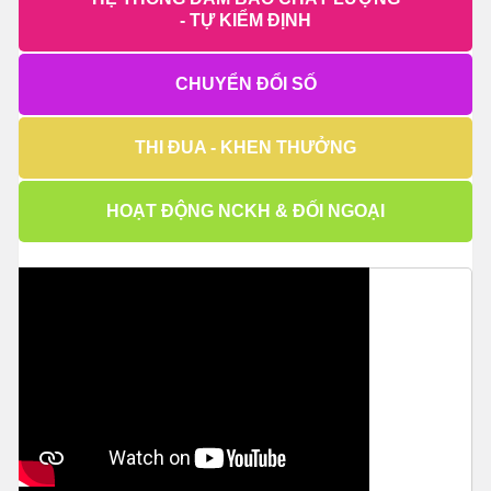
- TỰ KIỂM ĐỊNH
CHUYỂN ĐỔI SỐ
THI ĐUA - KHEN THƯỞNG
HOẠT ĐỘNG NCKH & ĐỐI NGOẠI