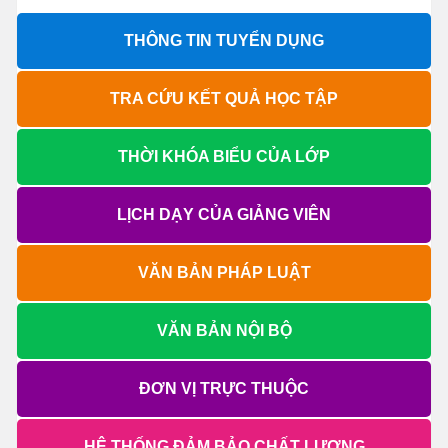
THÔNG TIN TUYỂN DỤNG
TRA CỨU KẾT QUẢ HỌC TẬP
THỜI KHÓA BIỂU CỦA LỚP
LỊCH DẠY CỦA GIẢNG VIÊN
VĂN BẢN PHÁP LUẬT
VĂN BẢN NỘI BỘ
ĐƠN VỊ TRỰC THUỘC
HỆ THỐNG ĐẢM BẢO CHẤT LƯỢNG