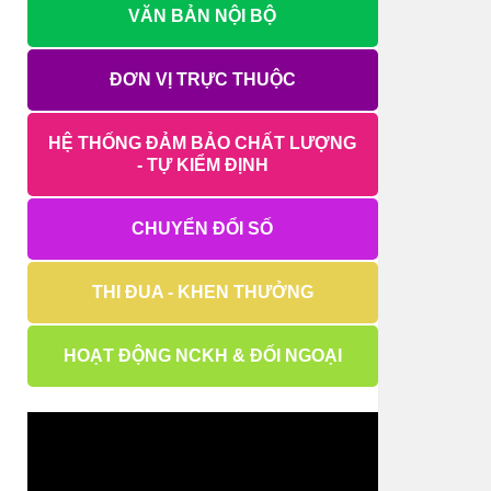
VĂN BẢN NỘI BỘ
ĐƠN VỊ TRỰC THUỘC
HỆ THỐNG ĐẢM BẢO CHẤT LƯỢNG
- TỰ KIỂM ĐỊNH
CHUYỂN ĐỔI SỐ
THI ĐUA - KHEN THƯỞNG
HOẠT ĐỘNG NCKH & ĐỐI NGOẠI