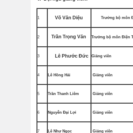
Võ Văn Diệu
1
Trưởng bộ môn Đ
Trần Trọng Văn
2
Trưởng bộ môn Điện 
Lê Phước Đức
3
Giảng viên
4
Lê Hồng Hải
Giảng viên
5
Trần Thanh Liêm
Giảng viên
6
Nguyễn Đại Lợi
Giảng viên
7
Lê Như Ngọc
Giảng viên