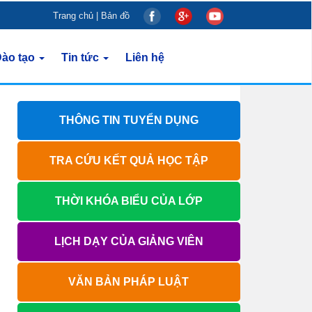
Trang chủ
|
Bản đồ
ào tạo
Tin tức
Liên hệ
THÔNG TIN TUYỂN DỤNG
TRA CỨU KẾT QUẢ HỌC TẬP
THỜI KHÓA BIỂU CỦA LỚP
LỊCH DẠY CỦA GIẢNG VIÊN
VĂN BẢN PHÁP LUẬT