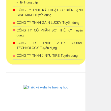
- Hệ Trung cấp
CÔNG TY TNHH KỸ THUẬT CƠ ĐIỆN LẠNH
BÌNH MINH Tuyển dụng
CÔNG TY TNHH GAIN LUCKY Tuyển dụng
CÔNG TY CỔ PHẦN SỢI THẾ KỶ Tuyển
dụng
CÔNG TY TNHH ALEX GOBAL
TECHNOLOGY Tuyển dụng
CÔNG TY TNHH JINYU TIRE Tuyển dụng
phanmemdaotao.com
thienhaso.com