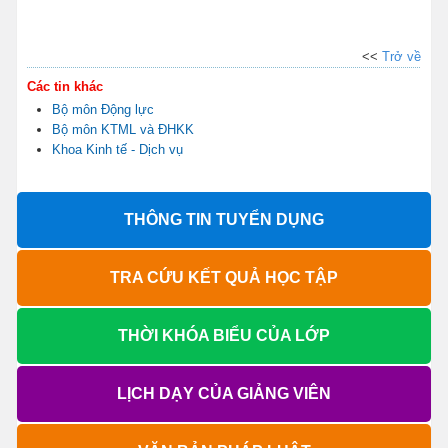
<<
Trở về
Các tin khác
Bộ môn Động lực
Bộ môn KTML và ĐHKK
Khoa Kinh tế - Dịch vụ
THÔNG TIN TUYỂN DỤNG
TRA CỨU KẾT QUẢ HỌC TẬP
THỜI KHÓA BIỂU CỦA LỚP
LỊCH DẠY CỦA GIẢNG VIÊN