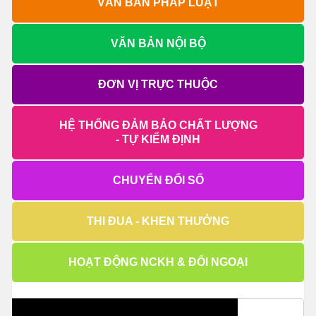
VĂN BẢN PHÁP LUẬT
VĂN BẢN NỘI BỘ
ĐƠN VỊ TRỰC THUỘC
HỆ THỐNG ĐẢM BẢO CHẤT LƯỢNG
- TỰ KIỂM ĐỊNH
CHUYỂN ĐỔI SỐ
THI ĐUA - KHEN THƯỞNG
HOẠT ĐỘNG NCKH & ĐỐI NGOẠI