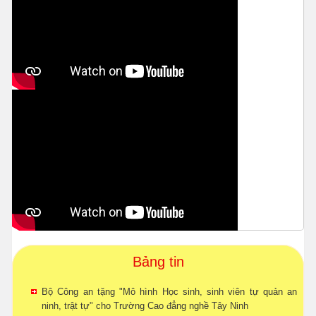
Bảng tin
Bộ Công an tặng "Mô hình Học sinh, sinh viên tự quản an
ninh, trật tự" cho Trường Cao đẳng nghề Tây Ninh