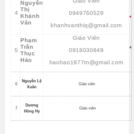
Giáo Viên
Nguyễn
Thị
4
0949760529
Khánh
Vân
khanhvanthiq@gmail.com
Giáo Viên
Phạm
Trần
5
0918030849
Thục
Hảo
haohao1977tn@gmail.com
Nguyễn Lệ
6
Giáo viên
Xuân
Dương
7
Giáo viên
Hồng Hy