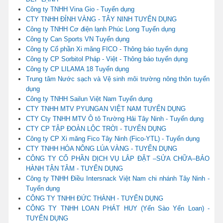
Công ty TNHH Vina Gio - Tuyển dụng
CTY TNHH ĐỈNH VÀNG - TÂY NINH TUYỂN DỤNG
Công ty TNHH Cơ điện lạnh Phúc Long Tuyển dụng
Công ty Can Sports VN Tuyển dụng
Công ty Cổ phần Xi măng FICO - Thông báo tuyển dụng
Công ty CP Sorbitol Pháp - Việt - Thông báo tuyển dụng
Công ty CP LILAMA 18 Tuyển dụng
Trung tâm Nước sạch và Vệ sinh môi trường nông thôn tuyển
dụng
Công ty TNHH Sailun Việt Nam Tuyển dụng
CTY TNHH MTV PYUNGAN VIỆT NAM TUYỂN DỤNG
CTY Cty TNHH MTV Ô tô Trường Hải Tây Ninh - Tuyển dụng
CTY CP TẬP ĐOÀN LỘC TRỜI - TUYỂN DỤNG
Công ty CP Xi măng Fico Tây Ninh (Fico-YTL) - Tuyển dụng
CTY TNHH HÓA NÔNG LÚA VÀNG - TUYỂN DỤNG
CÔNG TY CỔ PHẦN DỊCH VỤ LẮP ĐẶT –SỬA CHỮA–BẢO
HÀNH TẬN TÂM - TUYỂN DỤNG
Công ty TNHH Điều Intersnack Việt Nam chi nhánh Tây Ninh -
Tuyển dụng
CÔNG TY TNHH ĐỨC THÀNH - TUYỂN DỤNG
CÔNG TY TNHH LOAN PHÁT HUY (Yến Sào Yến Loan) -
TUYỂN DỤNG