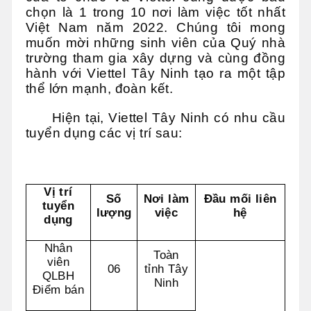
chọn là 1 trong 10 nơi làm việc tốt nhất
Việt Nam năm 2022. Chúng tôi mong
muốn mời những sinh viên của Quý nhà
trường tham gia xây dựng và cùng đồng
hành với Viettel Tây Ninh tạo ra một tập
thể lớn mạnh, đoàn kết.
Hiện tại, Viettel Tây Ninh có nhu cầu
tuyển dụng các vị trí sau:
Vị trí
Số
Nơi làm
Đầu mối liên
tuyển
lượng
việc
hệ
dụng
Nhân
Toàn
viên
06
tỉnh Tây
QLBH
Ninh
Điểm bán