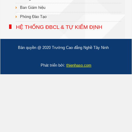
Ban Giám hiệu
Phòng Đào Tạo
HỆ THỐNG ĐBCL & TỰ KIỂM ĐỊNH
Bản quyền @ 2020 Trường Cao đẳng Nghề Tây Ninh
Phát triển bởi:
thienhaso.com