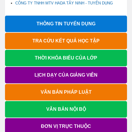
CÔNG TY TNHH MTV HADA TÂY NINH - TUYỂN DỤNG
THÔNG TIN TUYỂN DỤNG
TRA CỨU KẾT QUẢ HỌC TẬP
THỜI KHÓA BIỂU CỦA LỚP
LỊCH DẠY CỦA GIẢNG VIÊN
VĂN BẢN PHÁP LUẬT
VĂN BẢN NỘI BỘ
ĐƠN VỊ TRỰC THUỘC