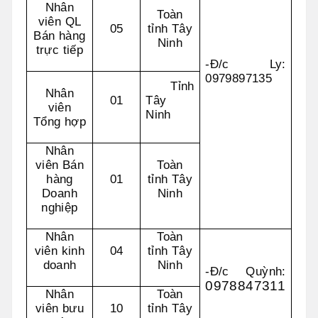
Nhân
Toàn
viên QL
05
tỉnh Tây
Bán hàng
Ninh
trực tiếp
-Đ/c Ly:
0979897135
Tỉnh
Nhân
01
Tây
viên
Ninh
Tổng hợp
Nhân
viên Bán
Toàn
hàng
01
tỉnh Tây
Doanh
Ninh
nghiệp
Nhân
Toàn
viên kinh
04
tỉnh Tây
doanh
Ninh
-Đ/c Quỳnh:
0978847311
Nhân
Toàn
viên bưu
10
tỉnh Tây