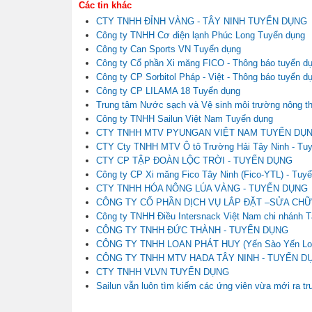
Các tin khác
CTY TNHH ĐỈNH VÀNG - TÂY NINH TUYỂN DỤNG
Công ty TNHH Cơ điện lạnh Phúc Long Tuyển dụng
Công ty Can Sports VN Tuyển dụng
Công ty Cổ phần Xi măng FICO - Thông báo tuyển d
Công ty CP Sorbitol Pháp - Việt - Thông báo tuyển d
Công ty CP LILAMA 18 Tuyển dụng
Trung tâm Nước sạch và Vệ sinh môi trường nông t
Công ty TNHH Sailun Việt Nam Tuyển dụng
CTY TNHH MTV PYUNGAN VIỆT NAM TUYỂN DỤ
CTY Cty TNHH MTV Ô tô Trường Hải Tây Ninh - Tu
CTY CP TẬP ĐOÀN LỘC TRỜI - TUYỂN DỤNG
Công ty CP Xi măng Fico Tây Ninh (Fico-YTL) - Tuy
CTY TNHH HÓA NÔNG LÚA VÀNG - TUYỂN DỤNG
CÔNG TY CỔ PHẦN DỊCH VỤ LẮP ĐẶT –SỬA CH
Công ty TNHH Điều Intersnack Việt Nam chi nhánh T
CÔNG TY TNHH ĐỨC THÀNH - TUYỂN DỤNG
CÔNG TY TNHH LOAN PHÁT HUY (Yến Sào Yến Lo
CÔNG TY TNHH MTV HADA TÂY NINH - TUYỂN D
CTY TNHH VLVN TUYỂN DỤNG
Sailun vẫn luôn tìm kiếm các ứng viên vừa mới ra t