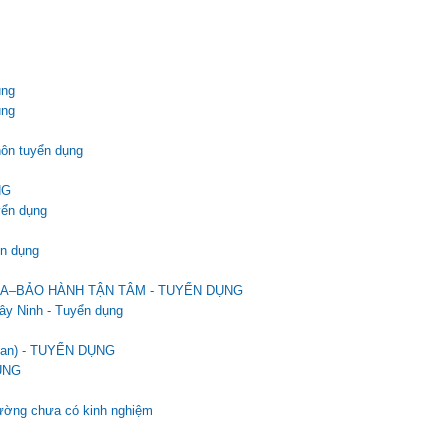
ụng
ụng
hôn tuyển dụng
NG
yển dụng
ển dụng
ỮA–BẢO HÀNH TẬN TÂM - TUYỂN DỤNG
ây Ninh - Tuyển dụng
an) - TUYỂN DỤNG
ỤNG
rường chưa có kinh nghiệm