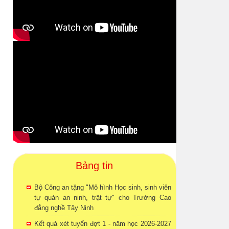
Bảng tin
Bộ Công an tặng "Mô hình Học sinh, sinh viên
tự quản an ninh, trật tự" cho Trường Cao
đẳng nghề Tây Ninh
Kết quả xét tuyển đợt 1 - năm học 2026-2027