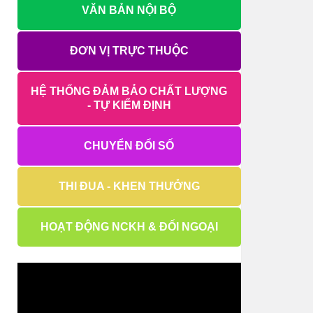
VĂN BẢN NỘI BỘ
ĐƠN VỊ TRỰC THUỘC
HỆ THỐNG ĐẢM BẢO CHẤT LƯỢNG
- TỰ KIỂM ĐỊNH
CHUYỂN ĐỔI SỐ
THI ĐUA - KHEN THƯỞNG
HOẠT ĐỘNG NCKH & ĐỐI NGOẠI