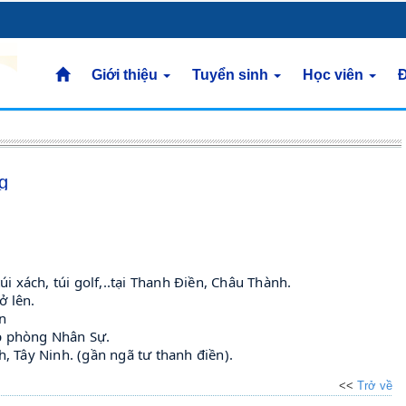
Giới thiệu
Tuyển sinh
Học viên
Đ
g
i xách, túi golf,..tại Thanh Điền, Châu Thành.
 lên.



 phòng Nhân Sự.

, Tây Ninh. (gần ngã tư thanh điền).
<<
Trở về