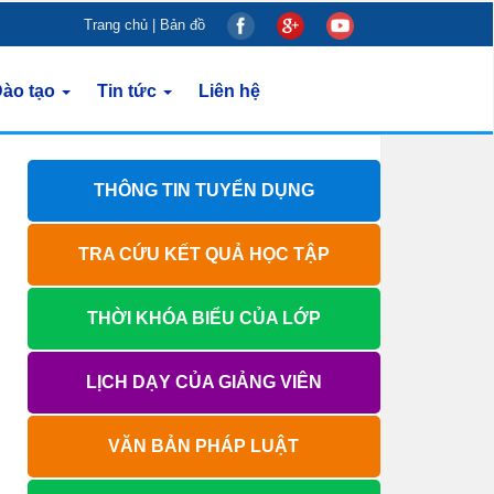
Trang chủ
|
Bản đồ
ào tạo
Tin tức
Liên hệ
THÔNG TIN TUYỂN DỤNG
TRA CỨU KẾT QUẢ HỌC TẬP
THỜI KHÓA BIỂU CỦA LỚP
LỊCH DẠY CỦA GIẢNG VIÊN
VĂN BẢN PHÁP LUẬT