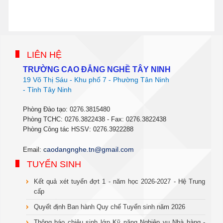
phanmemdaotao.com
thienhaso.com
LIÊN HỆ
TRƯỜNG CAO ĐẲNG NGHỀ TÂY NINH
19 Võ Thị Sáu - Khu phố 7 - Phường Tân Ninh
- Tỉnh Tây Ninh
Phòng Đào tạo: 0276.3815480
Phòng TCHC: 0276.3822438 - Fax: 0276.3822438
Phòng Công tác HSSV: 0276.3922288
c
aodangnghe.tn@gmail.com
Email:
TUYỂN SINH
Kết quả xét tuyển đợt 1 - năm học 2026-2027 - Hệ Trung
cấp
Quyết định Ban hành Quy chế Tuyển sinh năm 2026
Thông báo chiêu sinh lớp Kỹ năng Nghiệp vụ Nhà hàng -