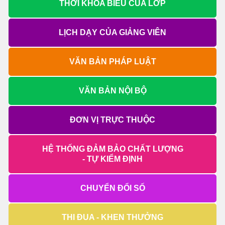
THỜI KHÓA BIỂU CỦA LỚP
LỊCH DẠY CỦA GIẢNG VIÊN
VĂN BẢN PHÁP LUẬT
VĂN BẢN NỘI BỘ
ĐƠN VỊ TRỰC THUỘC
HỆ THỐNG ĐẢM BẢO CHẤT LƯỢNG
- TỰ KIỂM ĐỊNH
CHUYỂN ĐỔI SỐ
THI ĐUA - KHEN THƯỞNG