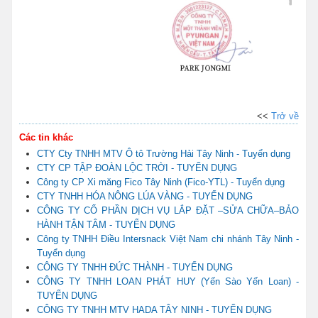
<<
Trở về
Các tin khác
CTY Cty TNHH MTV Ô tô Trường Hải Tây Ninh - Tuyển dụng
CTY CP TẬP ĐOÀN LỘC TRỜI - TUYỂN DỤNG
Công ty CP Xi măng Fico Tây Ninh (Fico-YTL) - Tuyển dụng
CTY TNHH HÓA NÔNG LÚA VÀNG - TUYỂN DỤNG
CÔNG TY CỔ PHẦN DỊCH VỤ LẮP ĐẶT –SỬA CHỮA–BẢO
HÀNH TẬN TÂM - TUYỂN DỤNG
Công ty TNHH Điều Intersnack Việt Nam chi nhánh Tây Ninh -
Tuyển dụng
CÔNG TY TNHH ĐỨC THÀNH - TUYỂN DỤNG
CÔNG TY TNHH LOAN PHÁT HUY (Yến Sào Yến Loan) -
TUYỂN DỤNG
CÔNG TY TNHH MTV HADA TÂY NINH - TUYỂN DỤNG