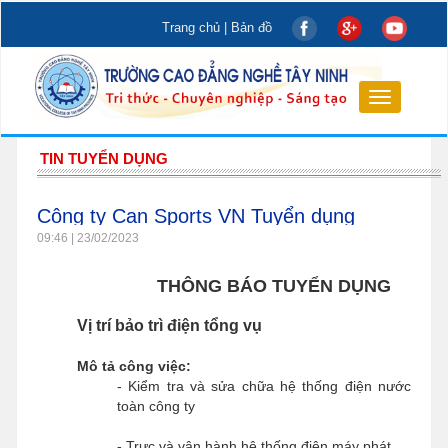
Trang chủ
|
Bản đồ
Toggle
navigation
TIN TUYỂN DỤNG
Công ty Can Sports VN Tuyển dụng
09:46 | 23/02/2023
THÔNG BÁO TUYỂN DỤNG
Vị trí bảo trì điện tổng vụ
Mô tả công việc:
- Kiểm tra và sửa chữa hệ thống điện nước
toàn công ty
- Trực và vận hành hệ thống điện máy phát