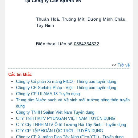
Tại Công ty Can Sports VN
Thuận Hoà, Truông Mít, Dương Minh Châu, 
Tây Ninh
Điện thoại Liên hệ 
0384334322
<<
Trở về
Các tin khác
Công ty Cổ phần Xi măng FICO - Thông báo tuyển dụng
Công ty CP Sorbitol Pháp - Việt - Thông báo tuyển dụng
Công ty CP LILAMA 18 Tuyển dụng
Trung tâm Nước sạch và Vệ sinh môi trường nông thôn tuyển
dụng
Công ty TNHH Sailun Việt Nam Tuyển dụng
CTY TNHH MTV PYUNGAN VIỆT NAM TUYỂN DỤNG
CTY Cty TNHH MTV Ô tô Trường Hải Tây Ninh - Tuyển dụng
CTY CP TẬP ĐOÀN LỘC TRỜI - TUYỂN DỤNG
Công ty CP Xi măng Fico Tây Ninh (Fico-YTL) - Tuyển dụng