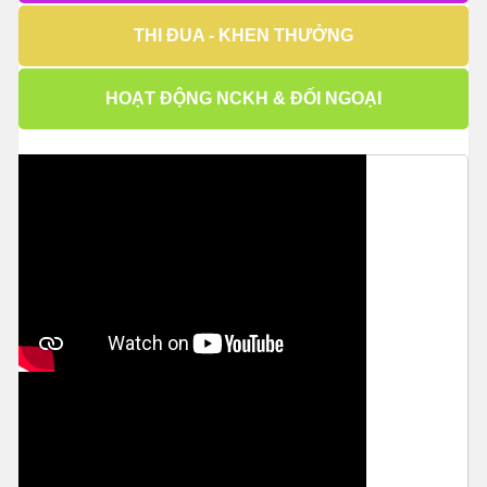
THI ĐUA - KHEN THƯỞNG
HOẠT ĐỘNG NCKH & ĐỐI NGOẠI