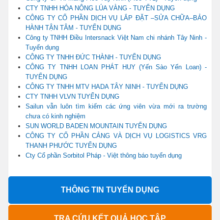
CTY TNHH HÓA NÔNG LÚA VÀNG - TUYỂN DỤNG
CÔNG TY CỔ PHẦN DỊCH VỤ LẮP ĐẶT –SỬA CHỮA–BẢO
HÀNH TẬN TÂM - TUYỂN DỤNG
Công ty TNHH Điều Intersnack Việt Nam chi nhánh Tây Ninh -
Tuyển dụng
CÔNG TY TNHH ĐỨC THÀNH - TUYỂN DỤNG
CÔNG TY TNHH LOAN PHÁT HUY (Yến Sào Yến Loan) -
TUYỂN DỤNG
CÔNG TY TNHH MTV HADA TÂY NINH - TUYỂN DỤNG
CTY TNHH VLVN TUYỂN DỤNG
Sailun vẫn luôn tìm kiếm các ứng viên vừa mới ra trường
chưa có kinh nghiệm
SUN WORLD BADEN MOUNTAIN TUYỂN DỤNG
CÔNG TY CỔ PHẦN CẢNG VÀ DỊCH VỤ LOGISTICS VRG
THANH PHƯỚC TUYỂN DỤNG
Cty Cổ phần Sorbitol Pháp - Việt thông báo tuyển dụng
THÔNG TIN TUYỂN DỤNG
TRA CỨU KẾT QUẢ HỌC TẬP