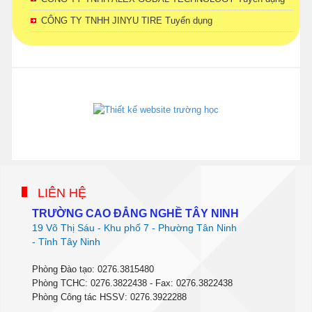
CÔNG TY TNHH JINYU TIRE Tuyển dụng
phanmemdaotao.com
thienhaso.com
LIÊN HỆ
TRƯỜNG CAO ĐẲNG NGHỀ TÂY NINH
19 Võ Thị Sáu - Khu phố 7 - Phường Tân Ninh
- Tỉnh Tây Ninh
Phòng Đào tạo: 0276.3815480
Phòng TCHC: 0276.3822438 - Fax: 0276.3822438
Phòng Công tác HSSV: 0276.3922288