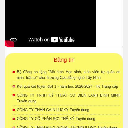
Bảng tin
Bộ Công an tặng "Mô hình Học sinh, sinh viên tự quản an
ninh, trật tự" cho Trường Cao đẳng nghề Tây Ninh
Kết quả xét tuyển đợt 1 - năm học 2026-2027 - Hệ Trung cấp
CÔNG TY TNHH KỸ THUẬT CƠ ĐIỆN LẠNH BÌNH MINH
Tuyển dụng
CÔNG TY TNHH GAIN LUCKY Tuyển dụng
CÔNG TY CỔ PHẦN SỢI THẾ KỶ Tuyển dụng
CÔNG TY TNHH ALEX GOBAL TECHNOLOGY Tuyển dụng