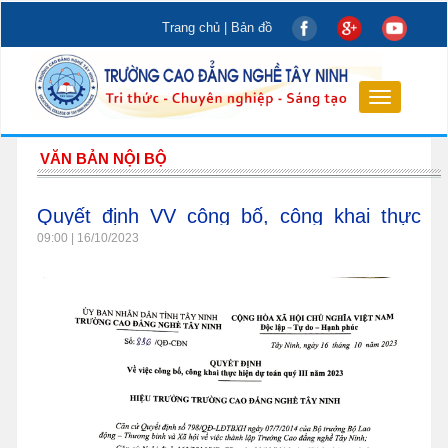
Trang chủ
|
Bản đồ
Toggle
navigation
VĂN BẢN NỘI BỘ
Quyết định VV công bố, công khai thực
hiện dự toán Quý III năm 2023
09:00 | 16/10/2023