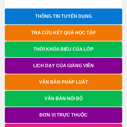
THÔNG TIN TUYỂN DỤNG
TRA CỨU KẾT QUẢ HỌC TẬP
THỜI KHÓA BIỂU CỦA LỚP
LỊCH DẠY CỦA GIẢNG VIÊN
VĂN BẢN PHÁP LUẬT
VĂN BẢN NỘI BỘ
ĐƠN VỊ TRỰC THUỘC