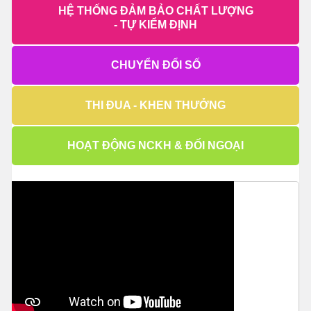
HỆ THỐNG ĐẢM BẢO CHẤT LƯỢNG
- TỰ KIỂM ĐỊNH
CHUYỂN ĐỔI SỐ
THI ĐUA - KHEN THƯỞNG
HOẠT ĐỘNG NCKH & ĐỐI NGOẠI