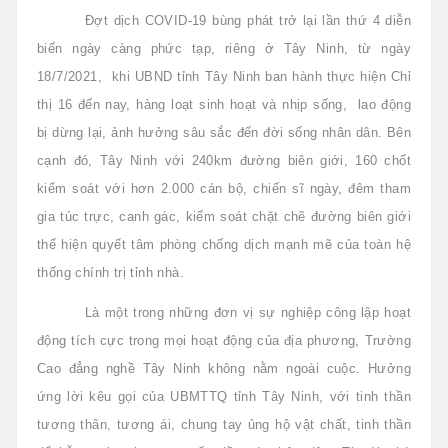
Đợt dịch COVID-19 bùng phát trở lại lần thứ 4 diễn
biến ngày càng phức tạp, riêng ở Tây Ninh, từ ngày
18/7/2021, khi UBND tỉnh Tây Ninh ban hành thực hiện Chỉ
thị 16 đến nay, hàng loạt sinh hoạt và nhịp sống, lao động
bị dừng lại, ảnh hưởng sâu sắc đến đời sống nhân dân. Bên
cạnh đó, Tây Ninh với 240km đường biên giới, 160 chốt
kiểm soát với hơn 2.000 cán bộ, chiến sĩ ngày, đêm tham
gia túc trực, canh gác, kiểm soát chặt chẽ đường biên giới
thể hiện quyết tâm phòng chống dịch mạnh mẽ của toàn hệ
thống chính trị tỉnh nhà.
Là một trong những đơn vị sự nghiệp công lập hoạt
động tích cực trong mọi hoạt động của địa phương, Trường
Cao đẳng nghề Tây Ninh không nằm ngoài cuộc. Hưởng
ứng lời kêu gọi của UBMTTQ tỉnh Tây Ninh, với tinh thần
tương thân, tương ái, chung tay ủng hộ vật chất, tinh thần