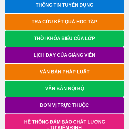
THÔNG TIN TUYỂN DỤNG
TRA CỨU KẾT QUẢ HỌC TẬP
THỜI KHÓA BIỂU CỦA LỚP
LỊCH DẠY CỦA GIẢNG VIÊN
VĂN BẢN PHÁP LUẬT
VĂN BẢN NỘI BỘ
ĐƠN VỊ TRỰC THUỘC
HỆ THỐNG ĐẢM BẢO CHẤT LƯỢNG
- TỰ KIỂM ĐỊNH