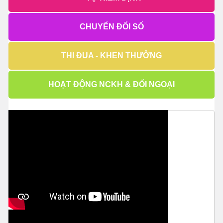
CHUYỂN ĐỔI SỐ
THI ĐUA - KHEN THƯỞNG
HOẠT ĐỘNG NCKH & ĐỐI NGOẠI