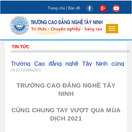
Trang chủ
|
Bản đồ
Toggle
navigation
TIN TỨC
Trường Cao đẳng nghề Tây Ninh cùng
chung tay vượt qua mùa dịch 2021
08:23 | 20/08/2021
TRƯỜNG CAO ĐẲNG NGHỀ TÂY
NINH
CÙNG CHUNG TAY VƯỢT QUA MÙA
DỊCH 2021