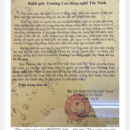
(Thư cảm ơn của UBMTTQ tỉnh – ghi chú “Thư cảm ơn của