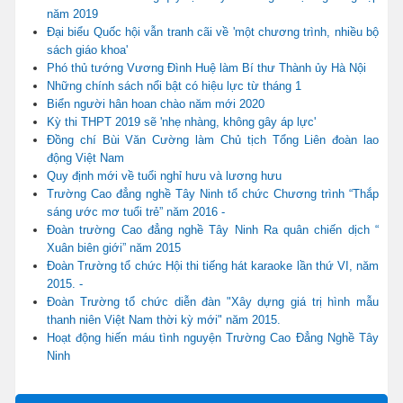
năm 2019
Đại biểu Quốc hội vẫn tranh cãi về 'một chương trình, nhiều bộ
sách giáo khoa'
Phó thủ tướng Vương Đình Huệ làm Bí thư Thành ủy Hà Nội
Những chính sách nổi bật có hiệu lực từ tháng 1
Biển người hân hoan chào năm mới 2020
Kỳ thi THPT 2019 sẽ 'nhẹ nhàng, không gây áp lực'
Đồng chí Bùi Văn Cường làm Chủ tịch Tổng Liên đoàn lao
động Việt Nam
Quy định mới về tuổi nghỉ hưu và lương hưu
Trường Cao đẳng nghề Tây Ninh tổ chức Chương trình “Thắp
sáng ước mơ tuổi trẻ” năm 2016 -
Đoàn trường Cao đẳng nghề Tây Ninh Ra quân chiến dịch “
Xuân biên giới” năm 2015
Đoàn Trường tổ chức Hội thi tiếng hát karaoke lần thứ VI, năm
2015. -
Đoàn Trường tổ chức diễn đàn "Xây dựng giá trị hình mẫu
thanh niên Việt Nam thời kỳ mới" năm 2015.
Hoạt động hiến máu tình nguyện Trường Cao Đẳng Nghề Tây
Ninh